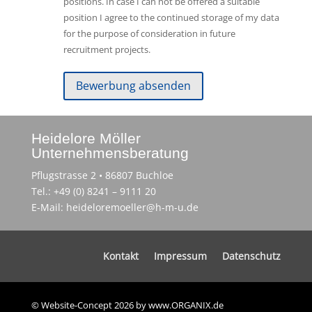
positions. In case I can not be offered a suitable
position I agree to the continued storage of my data
for the purpose of consideration in future
recruitment projects.
Heidelore Möller
Unternehmensberatung
Pflugstrasse 2 • 86807 Buchloe
Tel.: +49 (0) 8241 – 9111 20
E-Mail: heideloremoeller@h-m-u.de
Kontakt
Impressum
Datenschutz
© Website-Concept 2026 by www.ORGANIX.de